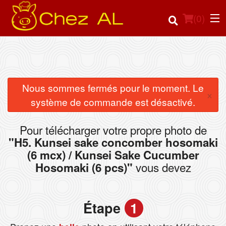
(
0
)
Commander en ligne
Nous sommes fermés pour le moment. Le
×
système de commande est désactivé.
Emplacement
Pour télécharger votre propre photo de
Français
"H5. Kunsei sake concomber hosomaki
(6 mcx) / Kunsei Sake Cucumber
Connection
vous devez
Hosomaki (6 pcs)"
Inscription
Étape
1
Panier (0)