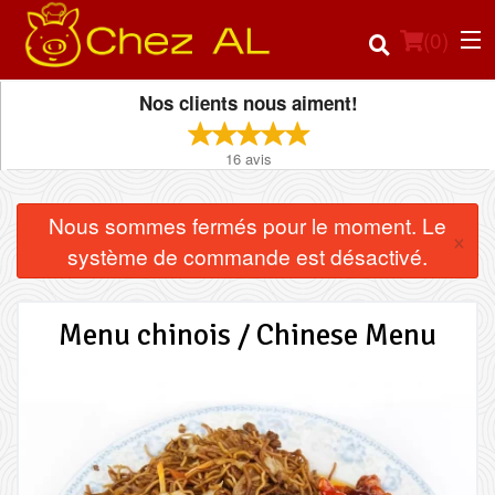
(
0
)
Nos clients nous aiment!
16
avis
Commander en ligne
Nous sommes fermés pour le moment. Le
×
Emplacement
système de commande est désactivé.
Français
Menu chinois / Chinese Menu
Connection
Inscription
Panier (0)