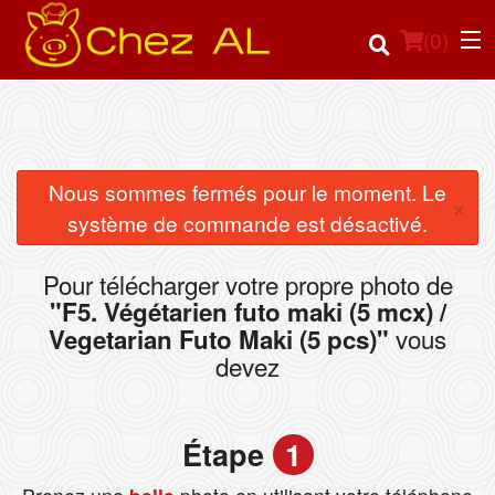
(
0
)
Commander en ligne
Nous sommes fermés pour le moment. Le
×
système de commande est désactivé.
Emplacement
Pour télécharger votre propre photo de
Français
"F5. Végétarien futo maki (5 mcx) /
vous
Vegetarian Futo Maki (5 pcs)"
Connection
devez
Inscription
Étape
1
Panier (0)