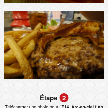
Étape
2
Télécharger une photo pour
"F14. Arc-en-ciel futo