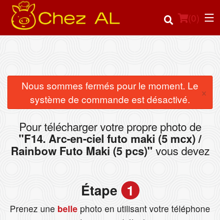
(
0
)
Commander en ligne
Nous sommes fermés pour le moment. Le
×
système de commande est désactivé.
Emplacement
Pour télécharger votre propre photo de
Français
"F14. Arc-en-ciel futo maki (5 mcx) /
vous devez
Rainbow Futo Maki (5 pcs)"
Connection
Inscription
Étape
1
Panier (0)
Prenez une
belle
photo en utilisant votre téléphone