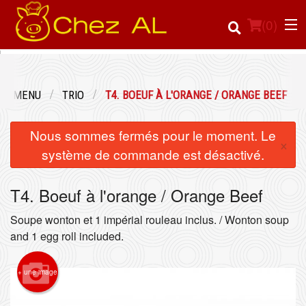
(
0
)
ESE MENU
TRIO
T4. BOEUF À L'ORANGE / ORANGE BEEF
Commander en ligne
Nous sommes fermés pour le moment. Le
×
Emplacement
système de commande est désactivé.
Français
T4. Boeuf à l'orange / Orange Beef
Connection
Soupe wonton et 1 impérial rouleau inclus. / Wonton soup
and 1 egg roll included.
Inscription
+ une image
Panier (0)