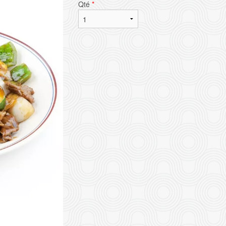
Qté
*