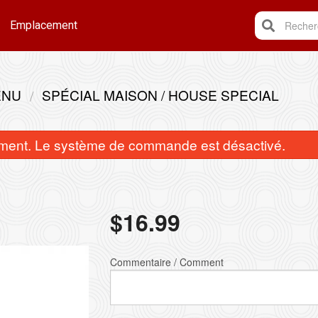
Emplacement
Recherc
ENU
SPÉCIAL MAISON / HOUSE SPECIAL
ent. Le système de commande est désactivé.
$
16.99
Combo 2
A5. Rouleau de printemp
$23.99
$2.50
Commentaire / Comment