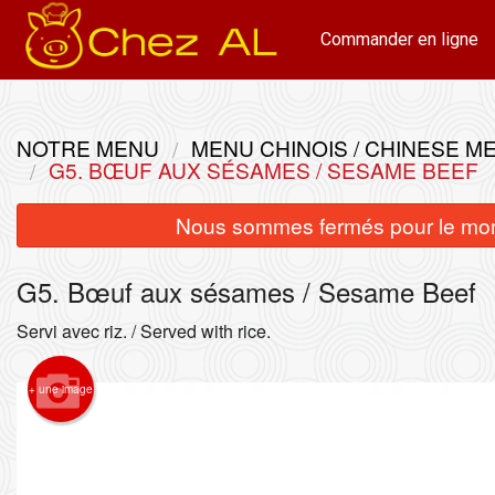
Commander en ligne
NOTRE MENU
MENU CHINOIS / CHINESE M
G5. BŒUF AUX SÉSAMES / SESAME BEEF
Nous sommes fermés pour le mom
G5. Bœuf aux sésames / Sesame Beef
Servi avec riz. / Served with rice.
+ une image