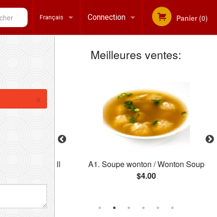
her
Connection
Panier (0)
Français
Meilleures ventes:
Inscription
Français
English
×
s / Spring Roll
A1. Soupe wonton / Wonton Soup
$4.00