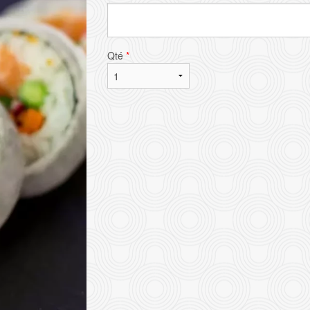
Qté
*