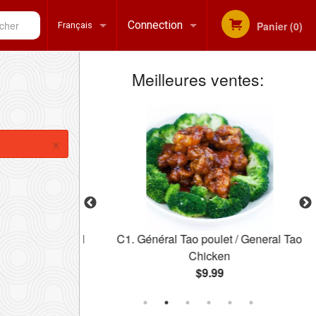
her
Connection
Panier (0)
Français
Meilleures ventes:
Inscription
Français
English
×
s / Spring Roll
C1. Général Tao poulet / General Tao
Chicken
$9.99