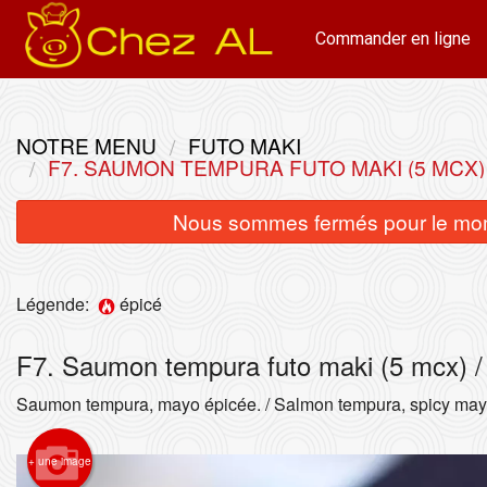
Commander en ligne
NOTRE MENU
FUTO MAKI
F7. SAUMON TEMPURA FUTO MAKI (5 MCX)
Nous sommes fermés pour le mom
Légende:
épicé
F7. Saumon tempura futo maki (5 mcx) 
A1
Saumon tempura, mayo épicée. / Salmon tempura, spicy may
+ une image